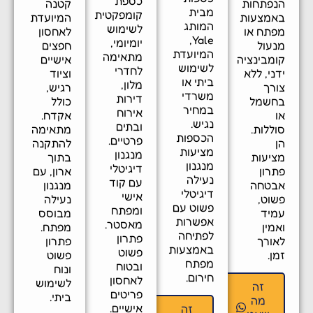
כספת
נפתחות
קטנה
מבית
קומפקטית
אמצעות
המיועדת
המותג
לשימוש
פתח או
לאחסון
Yale,
יומיומי,
נעול
חפצים
המיועדת
מתאימה
ומבינציה
אישיים
לשימוש
לחדרי
ני, ללא
וציוד
ביתי או
מלון,
ורך
רגיש,
משרדי
דירות
חשמל
כולל
במחיר
אירוח
ו
אקדח.
נגיש.
ובתים
וללות.
מתאימה
הכספות
פרטיים.
ן
להתקנה
מציעות
מנגנון
ציעות
בתוך
מנגנון
דיגיטלי
תרון
ארון, עם
נעילה
עם קוד
בטחה
מנגנון
דיגיטלי
אישי
שוט,
נעילה
פשוט עם
ומפתח
מיד
מבוסס
אפשרות
מאסטר.
מין
מפתח.
לפתיחה
פתרון
אורך
פתרון
באמצעות
פשוט
ן.
פשוט
מפתח
ובטוח
ונוח
חירום.
לאחסון
לשימוש
זה
פריטים
ביתי.
מה
אישיים.
זה