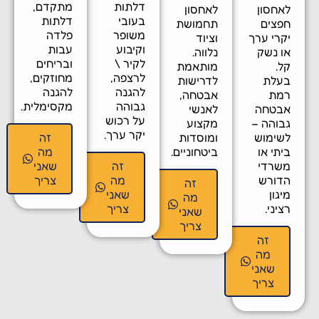
דלתות
מתקדם,
אחסון
לאחסון
בעובי
דלתות
פצים
תחמושת
משופר
פלדה
קרי ערך
וציוד
וקיבוע
עבות
ו נשק
נלווה.
לקיר \
ובריחים
ל.
מותאמת
לרצפה,
מחוזקים,
עלת
לדרישות
להגנה
להגנה
מת
אבטחה,
גבוהה
מקסימלית.
בטחה
לאנשי
על רכוש
בוהה –
מקצוע
יקר ערך.
שימוש
ומוסדות
זה
תי או
ביטחוניים.
מה
שרדי
זה
שאני
דורש
מה
צריך
זה
גון
שאני
מה
יני.
צריך
שאני
צריך
זה
מה
שאני
צריך