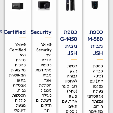
ספת
כספת
Yale® Security
Yale® Certified
G‑1450
M‑58
Yale®
Yale®
בית
מבית
Certified
Security
JSH
JS
היא
היא
סדרת
סדרת
כספות
כספות
ספת
כספת
מתקדמת
מקצועית
בדה
נשק
מבית
המאושרת
(כ־70
גבוהה
Yale,
בתקן
"ג) עם
לאחסון
הכוללת
אבטחה
גנון
רובי סער
מנגנוני
גבוה.
עילה
(M16)
נעילה
הכספות
לקטרוני
ונשק
דיגיטליים
כוללות
מפתח
ארוך, עם
חזקים
מנעול
רום.
תאים
יותר,
דיגיטלי
תאימה
נוספים