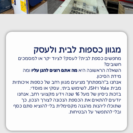
שכפול מפתחות | שלטים
לרכב פריצת רכבים | תיקון
מנגנוני דלתות
גוון כספות לבית ולעסק
חפשים כספת לבית? לעסק? לציוד יקר או למסמכים
שובים?
שאלה הראשונה היא
מה אתם רוצים להגן עליו
ומה
ידת הסיכון.
נחנו ב"המפתחן" מציעים מגוון רחב של כספות איכותיות
Y ו־JSH לשימוש ביתי, עסקי או מוסדי.
בזכות ניסיון של מעל 16 שנה וידע מקצועי רחב, אנחנו
ודעים להתאים את הכספת הנכונה לצורך הנכון, כך
תוכלו ליהנות מהגנה מקסימלית בלי להוציא סתם כסף
בלי להתפשר על הבטיחות.