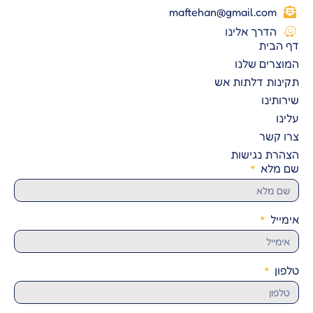
maftehan@gmail.com
הדרך אלינו
בית
רים שלנו
ות דלתות אש
תינו
קשר
ת נגישות
מלא
יל
ן