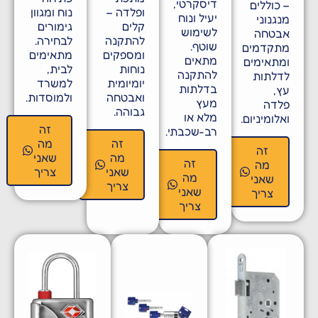
דיסקרטי,
– כוללים
ופלדה –
נוח ומגוון
יעיל ונוח
מנגנוני
קלים
גימורים
לשימוש
אבטחה
להתקנה
לבחירה.
שוטף.
מתקדמים
ומספקים
מתאימים
מתאים
ומתאימים
נוחות
לבית,
להתקנה
לדלתות
יומיומית
למשרד
בדלתות
עץ,
ואבטחה
ולמוסדות.
מעץ
פלדה
גבוהה.
מלא או
ואלומיניום.
זה
רב-שכבתי.
זה
מה
זה
מה
שאני
זה
מה
שאני
צריך
מה
שאני
צריך
שאני
צריך
צריך