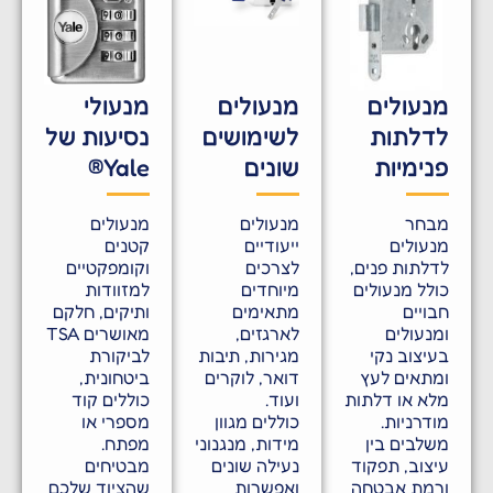
מנעולים
מנעולים
מנעולי
לדלתות
לשימושים
נסיעות של
פנימיות
שונים
Yale®
מבחר
מנעולים
מנעולים
מנעולים
ייעודיים
קטנים
לדלתות פנים,
לצרכים
וקומפקטיים
כולל מנעולים
מיוחדים
למזוודות
חבויים
מתאימים
ותיקים, חלקם
ומנעולים
לארגזים,
מאושרים TSA
בעיצוב נקי
מגירות, תיבות
לביקורת
ומתאים לעץ
דואר, לוקרים
ביטחונית,
מלא או דלתות
ועוד.
כוללים קוד
מודרניות.
כוללים מגוון
מספרי או
משלבים בין
מידות, מנגנוני
מפתח.
עיצוב, תפקוד
נעילה שונים
מבטיחים
ורמת אבטחה
ואפשרות
שהציוד שלכם