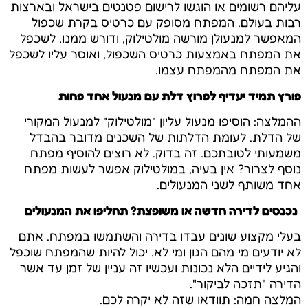
עליהם רשומים או הוגשו לרישום פטנטים בישראל ובארצות
רבות בעולם. המפתח מסופק עם כרטיס בקרת שכפול
המאפשר למנעולן מורשה מולטילוק, ודורש ממנו, לשכפל
את המפתח באמצעות כרטיס השכפול, ואוסר עליו לשכפל
את המפתח מהמפתח עצמו.
פורץ תמיד יעדיף לפרוץ דלת עם מנעול אחד פחות
ההמלצה: הוסיפו מנעול עליון "מולטילוק" למנעול המקורי
של הדלת. לעומת הדלתות של השכנים מדובר בהבדל
משמעותי לטובתכם. זה בדוק. לא רוצים להוסיף מפתח
נוסף לצרור? אין בעיה, במולטילוק אפשר לעשות מפתח
אחד משותף לשני המנעולים.
נכנסים לדירה חדשה או משופצת? תחליפו את המנעולים
בעלי מקצוע שונים עבדו בדירה והשתמשו במפתח. אתם
לא יודעים מי מהם הגון ומי לא. יכול להיות שהמפתח שוכפל
והגיע לידיים הלא נכונות ועכשיו זה עניין של זמן עד אשר
הדירה "תזכה לביקור".
המלצה חמה: תוודאו שזה לא יקרה לכם.