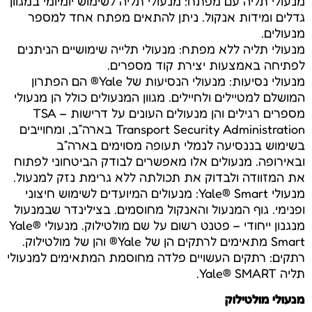
מנעולי תליה עם מפתח: מנעולי תליה לשימוש יומיומי במגוון
גדלים ומידות אנקול. ניתן להתאים מפתח אחד למספר
מנעולים.
מנעולי תליה ללא מפתח: מנעולי תלייה שימושיים הניתנים
לפתיחה באמצעות יצירת קוד מספרים.
מנעולי נסיעות: מנעולי הנסיעות של Yale® הם הפתרון
המושלם למטיילים ולחיילים. מגוון המנעולים כולל הן מנעולי
מספרים רגילים והן מנעולים העונים על דרישות TSA –
Transport Security Administration בארה”ב, ומחוייבים
בשימוש בננסיעה לנמלי תעופה מסוימים בארה”ב
ובאירופה. מנעולים אלו מאפשרים לבודק הביטחוני לפתוח
את המזוודה ולבדוק את תכולתה ללא גרימת נזק למנעול.
מנעולי Yale® Smart: מנעולים המיועדים לשימוש חיצוני
ופנימי. גוף המנעול והאנקול מחוסמים. בצילינדר שבמנעול
מנגנון ייחודי – פטנט רשום על שם מולטילוק. מנעולי Yale®
Smart מתאימים לרתקים הן של Yale® והן של מולטילוק.
רתקים: רתקים העשויים פלדה מחוסמת המתאימים למנעולי
תליה Yale® SMART.
מנעולי מולטילוק