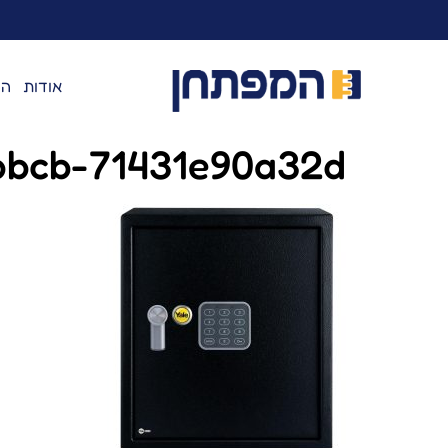
לתוכן
אודות
המ
bbcb-71431e90a32d