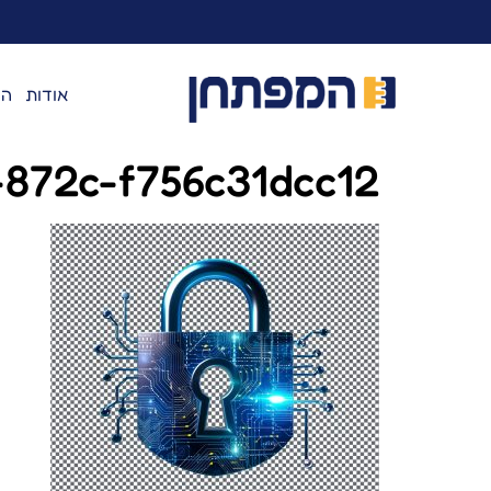
לתוכן
אודות
המ
-872c-f756c31dcc12