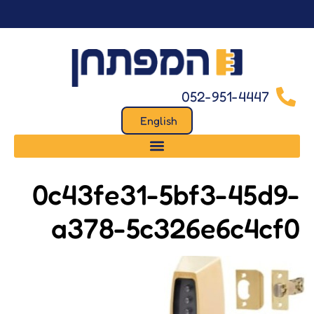
לתוכן
052-951-4447
English
0c43fe31-5bf3-45d9-
a378-5c326e6c4cf0